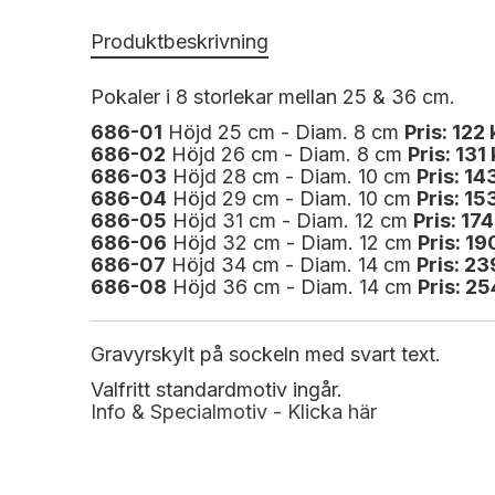
Produktbeskrivning
Pokaler i 8 storlekar mellan 25 & 36 cm.
686-01
Höjd 25 cm - Diam. 8 cm
Pris: 122 
686
-02
Höjd 26 cm - Diam. 8 cm
Pris: 131
686
-03
Höjd 28 cm - Diam. 10 cm
Pris: 14
686
-04
Höjd 29 cm - Diam. 10 cm
Pris: 15
686
-05
Höjd 31 cm - Diam. 12 cm
Pris: 174
686
-06
Höjd 32 cm - Diam. 12 cm
Pris: 19
686
-07
Höjd 34 cm - Diam. 14 cm
Pris: 23
686
-08
Höjd 36 cm - Diam. 14 cm
Pris: 25
Gravyrskylt på sockeln med svart text.
Valfritt standardmotiv ingår.
Info & Specialmotiv - Klicka här