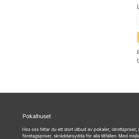
Pokalhuset
Hos oss hittar du ett stort utbud av pokaler, idrottspriser
företagspriser, skräddarsydda för alla tillfällen. Med möjlig