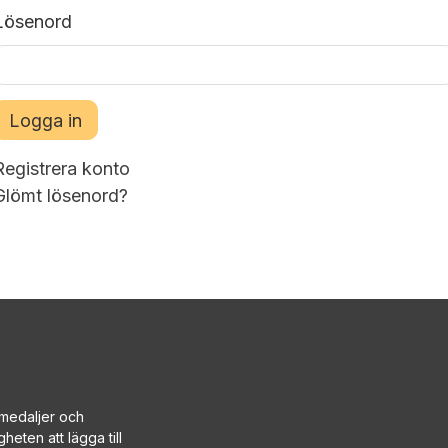
Lösenord
Logga in
Registrera konto
Glömt lösenord?
, medaljer och
heten att lägga till