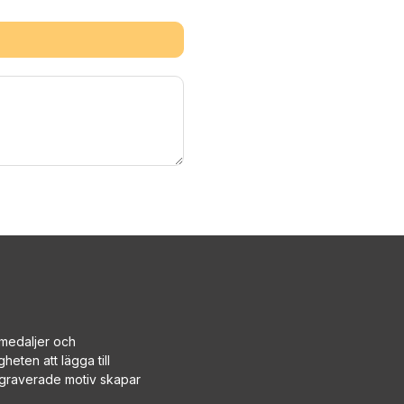
, medaljer och
heten att lägga till
ergraverade motiv skapar