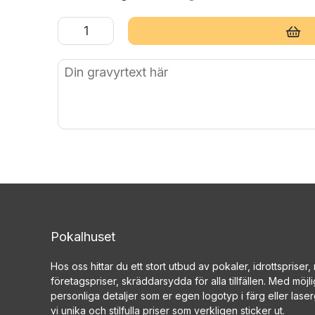
Lägg i varukorg
Pokalhuset
Hos oss hittar du ett stort utbud av pokaler, idrottspriser
företagspriser, skräddarsydda för alla tillfällen. Med möjlig
personliga detaljer som er egen logotyp i färg eller las
vi unika och stilfulla priser som verkligen sticker ut.