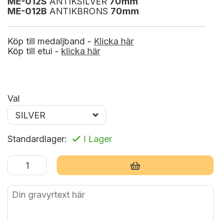
ME-012S
ANTIK
SILVER
70
mm
ME-012B
ANTIK
BRONS
70
mm
Köp till medaljband -
Klicka här
Köp till etui -
klicka här
Val
Standardlager:
I Lager
Lägg i varukorg