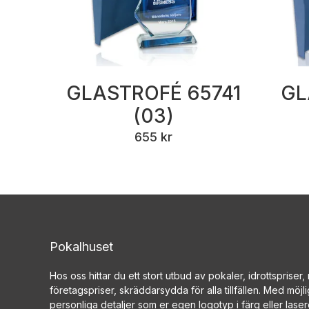
GLASTROFÉ 65741
GL
(03)
655 kr
Pokalhuset
Hos oss hittar du ett stort utbud av pokaler, idrottspriser
företagspriser, skräddarsydda för alla tillfällen. Med möjlig
personliga detaljer som er egen logotyp i färg eller las