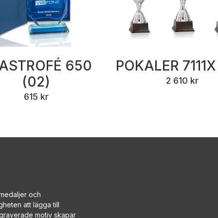
ASTROFÉ 650
POKALER 7111X
(02)
2 610 kr
615 kr
, medaljer och
heten att lägga till
ergraverade motiv skapar