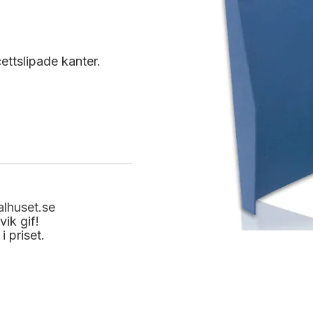
cettslipade kanter.
lhuset.se
ik gif!
i priset.