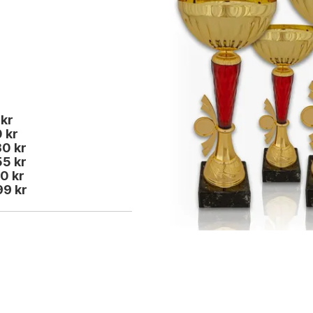
 kr
0 kr
30 kr
55 kr
70 kr
99 kr