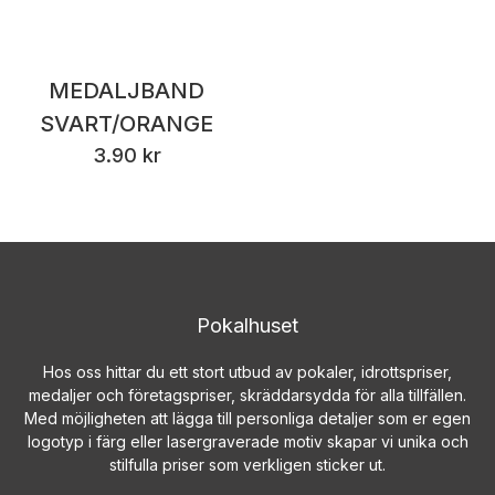
MEDALJBAND
SVART/ORANGE
3.90 kr
Pokalhuset
Hos oss hittar du ett stort utbud av pokaler, idrottspriser,
medaljer och företagspriser, skräddarsydda för alla tillfällen.
Med möjligheten att lägga till personliga detaljer som er egen
logotyp i färg eller lasergraverade motiv skapar vi unika och
stilfulla priser som verkligen sticker ut.